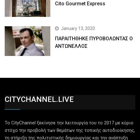
Cito Gourmet Express
January 13, 2020
ΠΑΡΑΙΤΗΘΗΚΕ ΠΥΡΟΒΟΛΩΝΤΑΣ Ο
ΑΝΤΩΝΕΛΛΟΣ
CITYCHANNEL.LIVE
Το CityChannel ξεκίνησε την λειτουργία του το 2017 με κύριο
στόχο την προβολή των θεμάτων της τοπικής αυτοδιοίκησης,
τη στήριξη της πολιτιστικής δημιουργίας και την ανάπτυξη