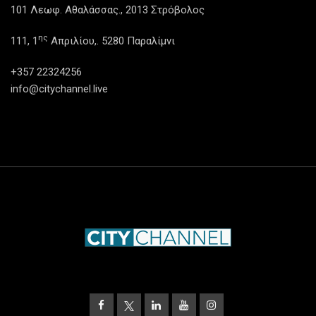
101 Λεωφ. Αθαλάσσας., 2013 Στρόβολος
ης
111, 1
Απριλίου,. 5280 Παραλίμνι
+357 22324256
info@citychannel.live