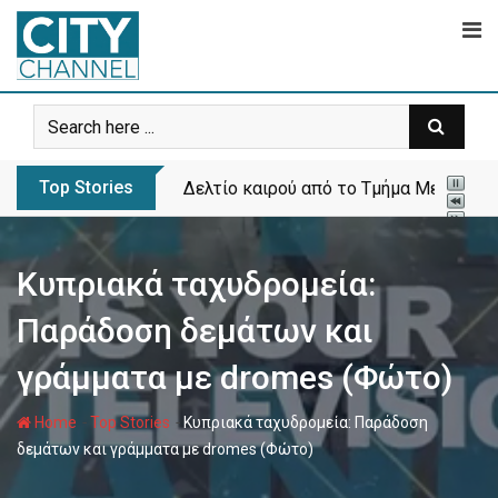
Skip
to
content
Top Stories
Δελτίο καιρού από το Τμήμα Μετεωρολ
Κυπριακά ταχυδρομεία:
Παράδοση δεμάτων και
γράμματα με dromes (Φώτο)
-
-
Home
Top Stories
Κυπριακά ταχυδρομεία: Παράδοση
δεμάτων και γράμματα με dromes (Φώτο)