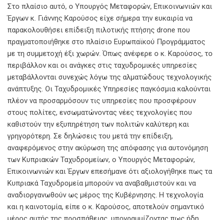
Στο πλαίσιο αυτό, ο Υπουργός Μεταφορών, Επικοινωνιών και
Έργων κ. Γιάννης Καρούσος είχε σήμερα την ευκαιρία να
παρακολουθήσει επίδειξη πιλοτικής πτήσης drone που
πραγματοποιήθηκε στο πλαίσιο Ευρωπαϊκού Προγράμματος
με τη συμμετοχή έξι χωρών. Όπως ανέφερε ο κ. Καρούσος, το
περιβάλλον και οι ανάγκες στις ταχυδρομικές υπηρεσίες
μεταβάλλονται συνεχώς λόγω της αλματώδους τεχνολογικής
ανάπτυξης. Οι Ταχυδρομικές Υπηρεσίες παγκόσμια καλούνται
πλέον να προσαρμόσουν τις υπηρεσίες που προσφέρουν
στους πολίτες, ενσωματώνοντας νέες τεχνολογίες που
καθιστούν την εξυπηρέτηση των πολιτών καλύτερη και
γρηγορότερη. Σε δηλώσεις του μετά την επίδειξη,
αναφερόμενος στην ακύρωση της απόφασης για αυτονόμηση
των Κυπριακών Ταχυδρομείων, ο Υπουργός Μεταφορών,
Επικοινωνιών και Έργων επεσήμανε ότι αξιολογήθηκε πως τα
Κυπριακά Ταχυδρομεία μπορούν να αναβαθμιστούν και να
αναδιοργανωθούν ως μέρος της Κυβέρνησης. Η τεχνολογία
και η καινοτομία, είπε ο κ. Καρούσος, αποτελούν σημαντικό
μέρος αυτής της προσπάθειας, υπογραμμίζοντας πως ήδη