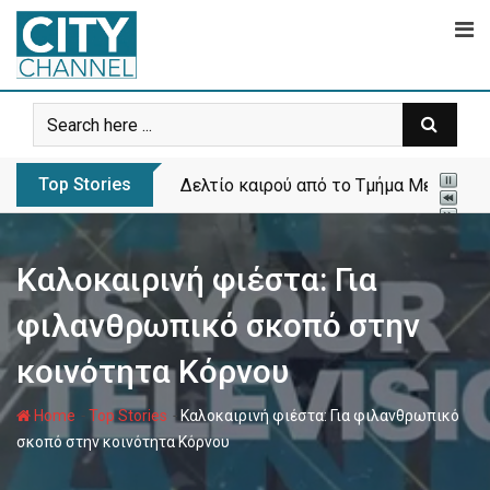
Skip
to
content
Top Stories
Δελτίο καιρού από το Τμήμα Μετεωρολ
Καλοκαιρινή φιέστα: Για
φιλανθρωπικό σκοπό στην
κοινότητα Κόρνου
-
-
Home
Top Stories
Καλοκαιρινή φιέστα: Για φιλανθρωπικό
σκοπό στην κοινότητα Κόρνου