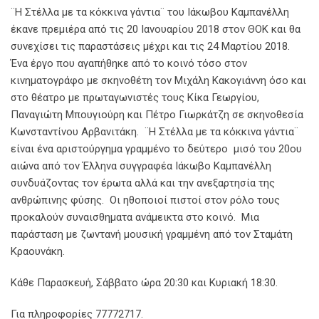
¨Η Στέλλα με τα κόκκινα γάντια¨ του Ιάκωβου Καμπανέλλη
έκανε πρεμιέρα από τις 20 Ιανουαρίου 2018 στον ΘΟΚ και θα
συνεχίσει τις παραστάσεις μέχρι και τις 24 Μαρτίου 2018.
Ένα έργο που αγαπήθηκε από το κοινό τόσο στον
κινηματογράφο με σκηνοθέτη τον Μιχάλη Κακογιάννη όσο και
στο θέατρο με πρωταγωνιστές τους Κίκα Γεωργίου,
Παναγιώτη Μπουγιούρη και Πέτρο Γιωρκάτζη σε σκηνοθεσία
Κωνσταντίνου Αρβανιτάκη. ¨Η Στέλλα με τα κόκκινα γάντια¨
είναι ένα αριστούργημα γραμμένο το δεύτερο μισό του 20ου
αιώνα από τον Έλληνα συγγραφέα Ιάκωβο Καμπανέλλη
συνδυάζοντας τον έρωτα αλλά και την ανεξαρτησία της
ανθρώπινης φύσης. Οι ηθοποιοί πιστοί στον ρόλο τους
προκαλούν συναισθηματα ανάμεικτα στο κοινό. Μια
παράσταση με ζωντανή μουσική γραμμένη από τον Σταμάτη
Κραουνάκη.
Κάθε Παρασκευή, Σάββατο ώρα 20:30 και Κυριακή 18:30.
Για πληροφορίες 77772717.