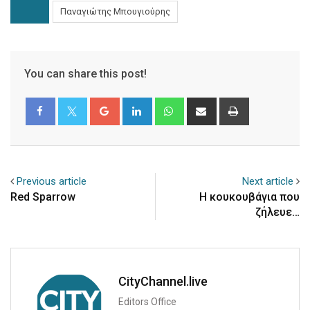
Παναγιώτης Μπουγιούρης
You can share this post!
Google+
LinkedIn
Whatsapp
Share
Print
via
Email
Previous article
Next article
Red Sparrow
Η κουκουβάγια που
ζήλευε…
CityChannel.live
Editors Office