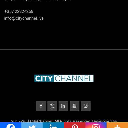
+357 22324256
info@citychannel.live
2017-26 | CityChannel. All Rights Reserved. Developed by