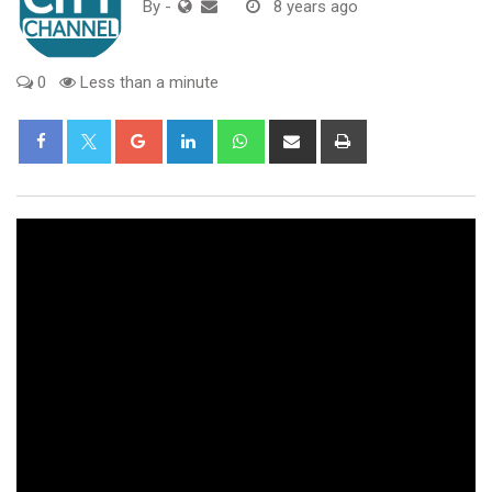
By
-
8 years ago
0
Less than a minute
Google+
LinkedIn
Whatsapp
Share
Print
via
Email