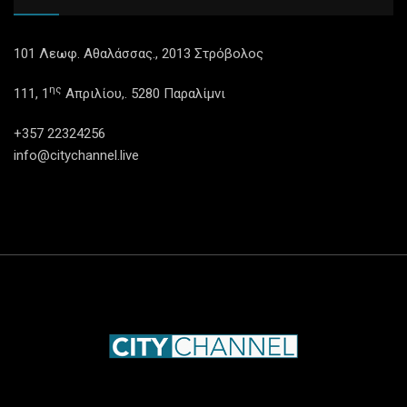
101 Λεωφ. Αθαλάσσας., 2013 Στρόβολος
ης
111, 1
Απριλίου,. 5280 Παραλίμνι
+357 22324256
info@citychannel.live