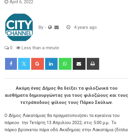
April 6, 2022
By
-
4 years ago
0
Less than a minute
Google+
LinkedIn
Whatsapp
Share
Print
via
Email
Ακόμη ένας Δήμος θα δείξει τα φιλοζωικά του
αισθήματα δημιουργώντας για τους φιλοζώους και τους
τετράποδους φίλους τους Πάρκο Σκύλων.
Ο Δήμος Λακατάμιας θα πραγματοποιήσει τα εγκαίνια του
πάρκου την Τετάρτη 13 Απριλίου 2022, στις 5:00 μ.μ.. Το
πάρκο βρίσκεται πάρα οδό Ακαδημίας στην Λακατάμια (δίπλα