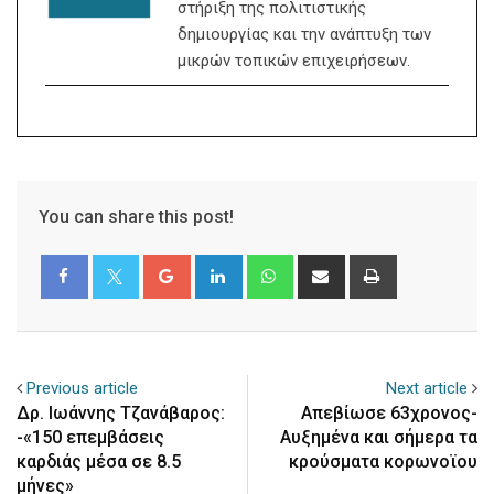
στήριξη της πολιτιστικής
δημιουργίας και την ανάπτυξη των
μικρών τοπικών επιχειρήσεων.
You can share this post!
Google+
LinkedIn
Whatsapp
Share
Print
via
Email
Previous article
Next article
Δρ. Ιωάννης Τζανάβαρος:
Aπεβίωσε 63χρονος-
-«150 επεμβάσεις
Αυξημένα και σήμερα τα
καρδιάς μέσα σε 8.5
κρούσματα κορωνοϊου
μήνες»