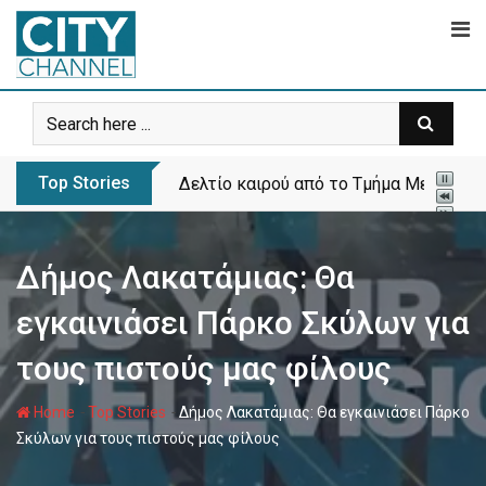
Skip
to
content
Top Stories
Δελτίο καιρού από το Τμήμα Μετεωρολ
Δήμος Λακατάμιας: Θα
εγκαινιάσει Πάρκο Σκύλων για
τους πιστούς μας φίλους
-
-
Home
Top Stories
Δήμος Λακατάμιας: Θα εγκαινιάσει Πάρκο
Σκύλων για τους πιστούς μας φίλους