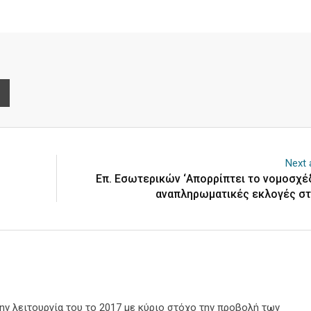
e
Print
Next a
Επ. Εσωτερικών ‘Απορρίπτει το νομοσχέδ
αναπληρωματικές εκλογές στ
την λειτουργία του το 2017 με κύριο στόχο την προβολή των