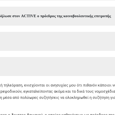
 δήλωσε στον ACTIVE o πρόεδρος της κοινοβουλευτικής επιτροπής 
 τηλεόραση, ενισχύονται οι ανησυχίες μου ότι πιθανόν κάποιοι ν
τρεψοδικούν, εγκαταλείποντας ακόμα και τα δικά τους νομοσχέδια
τη μέσα από πολύωρες συζητήσεις να ολοκληρωθεί η συζήτηση για
φερε ο Άριστος Δαμιανού, ο οποίος καθηκόντως ως πρόεδρος της