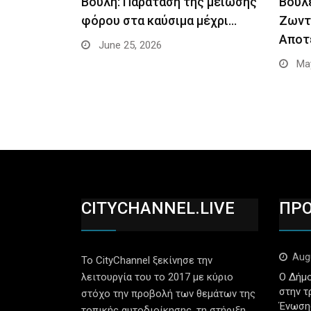
Βουλή: Παράταση της μείωσης
Βουλ
φόρου στα καύσιμα μέχρι…
Ζωντ
Αποτ
June 25, 2026
May
CITYCHANNEL.LIVE
ΠΡ
Aug
Το CityChannel ξεκίνησε την
λειτουργία του το 2017 με κύριο
Ο Δήμο
στην τ
στόχο την προβολή των θεμάτων της
Ένωση
τοπικής αυτοδιοίκησης, τη στήριξη