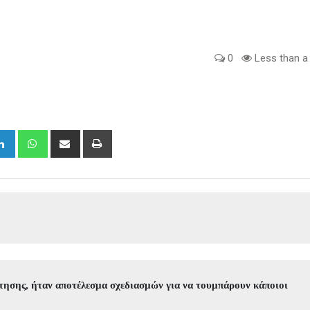
0
Less than a
gle+
LinkedIn
Whatsapp
Share
Print
via
Email
ήτησης, ήταν αποτέλεσμα σχεδιασμών για να τουμπάρουν κάποιοι 