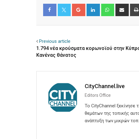
Google+
LinkedIn
Whatsapp
Shar
via
Email
Facebook
Twitter
Previous article
1.794 νέα κρούσματα κορωνοϊού στην Κύπρ
Kανένας θάνατος
CityChannel.live
Editors Office
Το CityChannel ξεκίνησε 
θεμάτων της τοπικής αυτο
ανάπτυξη των μικρών τοπ