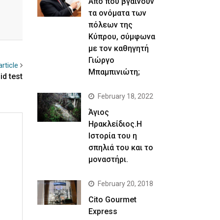
Απο που βγαίνουν
τα ονόματα των
πόλεων της
Κύπρου, σύμφωνα
με τον καθηγητή
Γιώργο
rticle
Μπαμπινιώτη;
d test
February 18, 2022
Άγιος
Ηρακλείδιος.Η
Ιστορία του η
σπηλιά του και το
μοναστήρι.
February 20, 2018
Cito Gourmet
Express