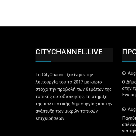
CITYCHANNEL.LIVE
ΠΡ
Aug
Το CityChannel ξεκίνησε την
λειτουργία του το 2017 με κύριο
Ο Δήμο
στην τ
στόχο την προβολή των θεμάτων της
Ένωση
τοπικής αυτοδιοίκησης, τη στήριξη
της πολιτιστικής δημιουργίας και την
Aug
ανάπτυξη των μικρών τοπικών
Παγκύ
επιχειρήσεων.
απέναν
για τη