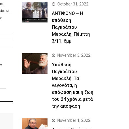
με
October 31, 2022
ιώσει
ΑΝΤΙΦΩΝΟ – Η
ν
υπόθεση
Παγκράτιου
Μερακλή, Πέμπτη
3/11, 6μμ
November 3, 2022
Yπόθεση
ν
Παγκράτιου
Μερακλή: Τα
γεγονότα, η
απόφαση και η ζωή
του 24 χρόνια μετά
την απόφαση
November 1, 2022