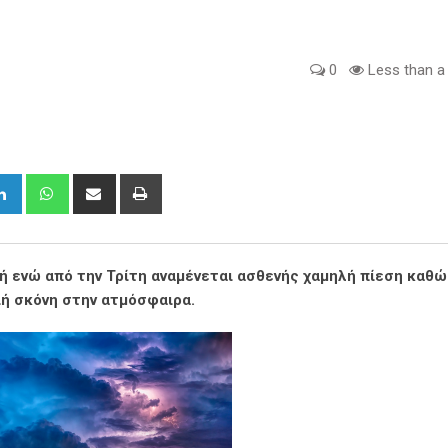
0
Less than a
gle+
LinkedIn
Whatsapp
Share
Print
via
Email
ή ενώ από την Τρίτη αναμένεται ασθενής χαμηλή πίεση καθώ
ιή σκόνη στην ατμόσφαιρα.