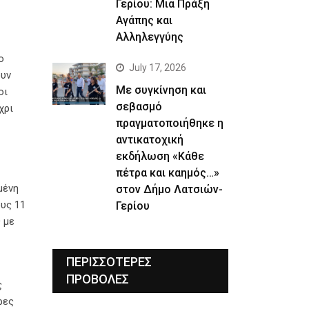
Γερίου: Μια Πράξη
Αγάπης και
Αλληλεγγύης
ο
July 17, 2026
ουν
Με συγκίνηση και
οι
σεβασμό
χρι
πραγματοποιήθηκε η
αντικατοχική
εκδήλωση «Κάθε
πέτρα και καημός…»
μένη
στον Δήμο Λατσιών-
ους 11
Γερίου
 με
ΠΕΡΙΣΣΟΤΕΡΕΣ
ΠΡΟΒΟΛΕΣ
ς
ρες