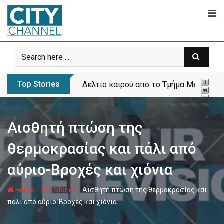
Skip
to
content
Top Stories
Δελτίο καιρού από το Τμήμα Μετεωρολ
Αισθητή πτώση της
θερμοκρασίας και πάλι από
αύριο-Βροχές και χιόνια
-
-
Home
Top Stories
Αισθητή πτώση της θερμοκρασίας και
πάλι από αύριο-Βροχές και χιόνια