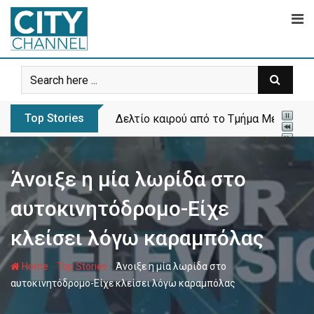
Skip
to
content
Top Stories
Δελτίο καιρού από το Τμήμα Μετεωρολ
Άνοιξε η μία λωρίδα στο
αυτοκινητόδρομο-Είχε
κλείσει λόγω καραμπόλας
-
-
Home
Top Stories
Άνοιξε η μία λωρίδα στο
αυτοκινητόδρομο-Είχε κλείσει λόγω καραμπόλας