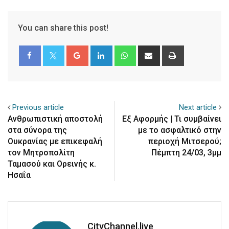
You can share this post!
Google+
LinkedIn
Whatsapp
Share
Print
via
Email
Previous article
Next article
Ανθρωπιστική αποστολή
Εξ Αφορμής | Τι συμβαίνει
στα σύνορα της
με το ασφαλτικό στην
Ουκρανίας με επικεφαλή
περιοχή Μιτσερού;
τον Μητροπολίτη
Πέμπτη 24/03, 3μμ
Ταμασού και Ορεινής κ.
Ησαΐα
CityChannel.live