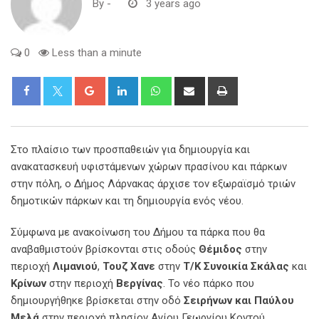
By
-
3 years ago
0
Less than a minute
Google+
LinkedIn
Whatsapp
Share
Print
via
Email
Στο πλαίσιο των προσπαθειών για δημιουργία και
ανακατασκευή υφιστάμενων χώρων πρασίνου και πάρκων
στην πόλη, ο Δήμος Λάρνακας άρχισε τον εξωραϊσμό τριών
δημοτικών πάρκων και τη δημιουργία ενός νέου.
Σύμφωνα με ανακοίνωση του Δήμου τα πάρκα που θα
αναβαθμιστούν βρίσκονται στις οδούς
Θέμιδος
στην
περιοχή
Λιμανιού
,
Τουζ Χανε
στην
Τ/Κ Συνοικία Σκάλας
και
Κρίνων
στην περιοχή
Βεργίνας
. Το νέο πάρκο που
δημιουργήθηκε βρίσκεται στην οδό
Σειρήνων και Παύλου
Μελά
στην περιοχή πλησίον Αγίου Γεωργίου Κοντού.