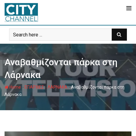
Skip
to
content
Αναβαθμίζονται πάρκα στη
Λάρνακα
-
-
-
Home
ΕΠΑΡΧΙΕΣ
ΛΑΡΝΑΚΑ
Αναβαθμίζονται πάρκα στη
Λάρνακα