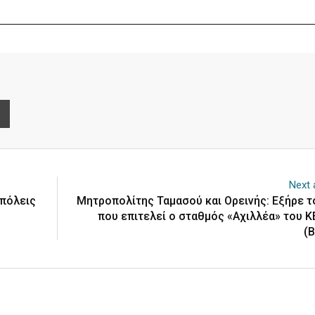
e
Print
Next a
 πόλεις
Μητροπολίτης Ταμασού και Ορεινής: Εξήρε τ
που επιτελεί ο σταθμός «Αχιλλέα» του 
(Β