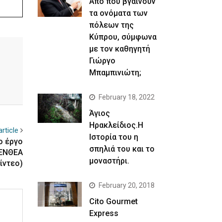
Απο που βγαίνουν
τα ονόματα των
πόλεων της
Κύπρου, σύμφωνα
με τον καθηγητή
Γιώργο
Μπαμπινιώτη;
February 18, 2022
Άγιος
Ηρακλείδιος.Η
rticle
Ιστορία του η
ο έργο
σπηλιά του και το
ΚΕΝΘΕΑ
μοναστήρι.
ίντεο)
February 20, 2018
Cito Gourmet
Express