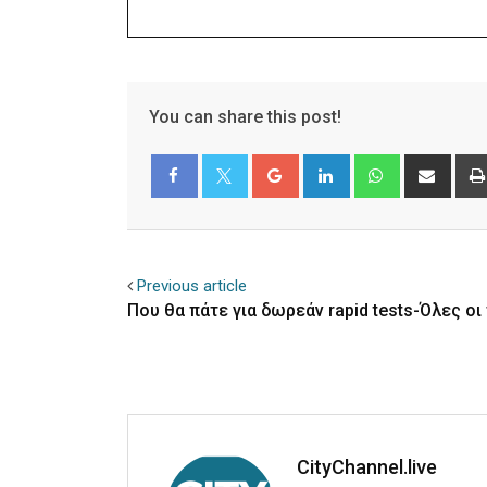
You can share this post!
Google+
LinkedIn
Whatsapp
Shar
via
Email
Facebook
Twitter
Previous article
Που θα πάτε για δωρεάν rapid tests-Όλες οι
CityChannel.live