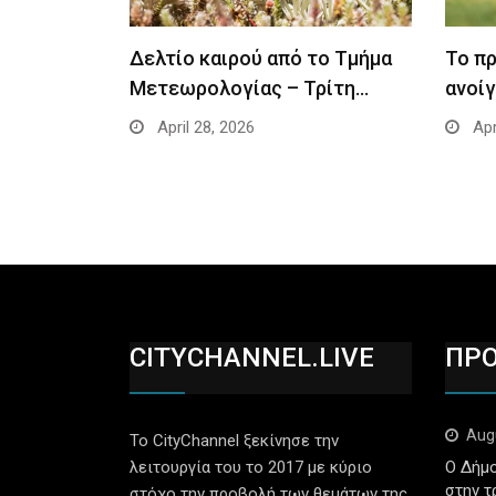
Δελτίο καιρού από το Τμήμα
Το π
Μετεωρολογίας – Τρίτη…
ανοίγ
April 28, 2026
Apr
CITYCHANNEL.LIVE
ΠΡ
Aug
Το CityChannel ξεκίνησε την
λειτουργία του το 2017 με κύριο
Ο Δήμο
στην τ
στόχο την προβολή των θεμάτων της